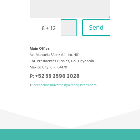
Send
=
8 + 12
Main Office
Av. Manuela Sáenz #11 Int. 401.
Col. Presidentes Ejidales, Del. Coyoacán
Mexico City. C.P. 04470
P:
+52 55 2596 2028
E:
recepcionsiniestros@a2eadjusters.com